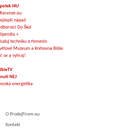
polek I4U
Recenze.eu
ejlepší nápad
dborníci Do Škol
tipendia +
tuduj techniku a řemeslo
větové Muzeum a Knihovna Bible
č se a vyhraj!
ibleTV
nutí NEJ
lezská energetika
O ProdejFirem.eu
Kontakt