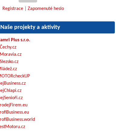
Registrace
|
Zapomenuté heslo
Naše projekty a aktivity
amri Plus s.r.o.
Čechy.cz
Moravia.cz
Slezsko.cz
ládež.cz
OTORcheckUP
ejBusiness.cz
ejChlapi.cz
ejSenioři.cz
rodejFirem.eu
rofiBusiness.eu
rofiBusiness.world
estMotoru.cz