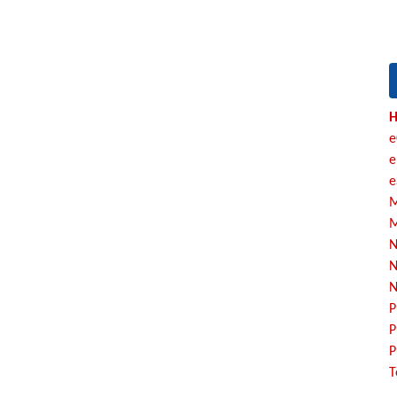
H
e
e
e
M
M
N
N
N
P
P
P
T