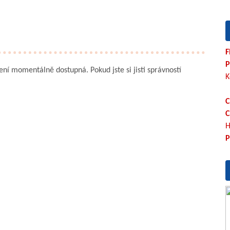
F
P
není momentálně dostupná. Pokud jste si jisti správností
K
C
C
H
P