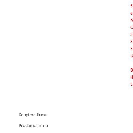
S
e
N
O
S
S
S
U
B
H
S
Koupíme firmu
Prodáme firmu