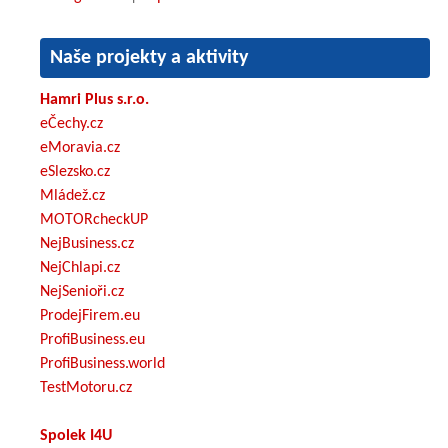
Naše projekty a aktivity
Hamri Plus s.r.o.
eČechy.cz
eMoravia.cz
eSlezsko.cz
Mládež.cz
MOTORcheckUP
NejBusiness.cz
NejChlapi.cz
NejSenioři.cz
ProdejFirem.eu
ProfiBusiness.eu
ProfiBusiness.world
TestMotoru.cz
Spolek I4U