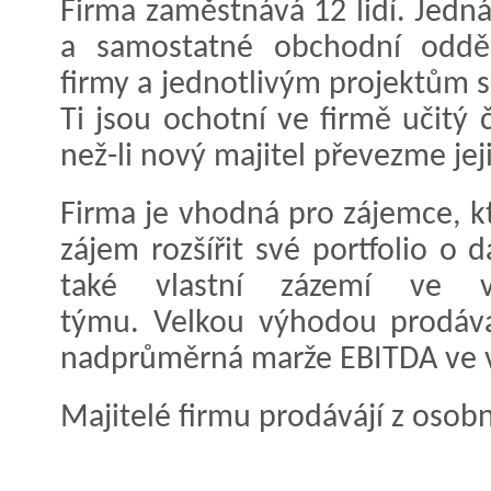
Firma zaměstnává 12 lidí. Jedn
a samostatné obchodní odděl
firmy a jednotlivým projektům s
Ti jsou ochotní ve firmě učitý č
než-li nový majitel převezme jej
Firma je vhodná pro zájemce, kt
zájem rozšířit své portfolio o 
také vlastní zázemí ve 
týmu. Velkou výhodou prodávané
nadprůměrná marže EBITDA ve vý
Majitelé firmu prodávájí z osob