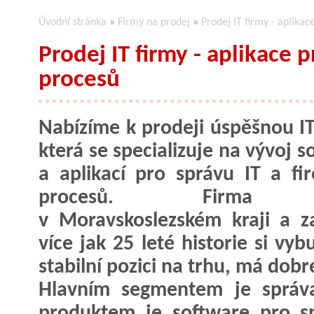
Úvodní stránka
»
Firmy na prodej
»
Prodej IT firmy - aplika
Prodej IT firmy - aplikace 
procesů
Nabízíme k prodeji úspěšnou IT
která se specializuje na vývoj 
a aplikací pro správu IT a fi
procesů. Firma s
v Moravskoslezském kraji a 
více jak 25 leté historie si vy
stabilní pozici na trhu, má dobr
Hlavním segmentem je správa
produktem je software pro s