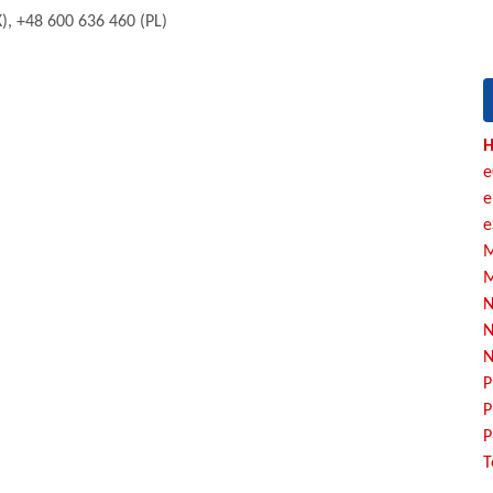
), +48 600 636 460 (PL)
H
e
e
e
M
M
N
N
N
P
P
P
T