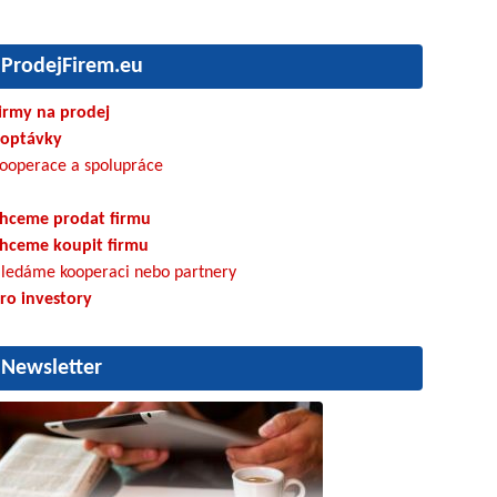
ProdejFirem.eu
irmy na prodej
optávky
ooperace a spolupráce
hceme prodat firmu
hceme koupit firmu
ledáme kooperaci nebo partnery
ro investory
Newsletter