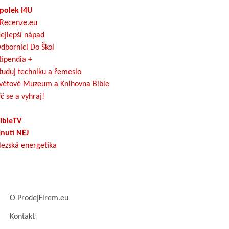
polek I4U
Recenze.eu
ejlepší nápad
dborníci Do Škol
tipendia +
tuduj techniku a řemeslo
větové Muzeum a Knihovna Bible
č se a vyhraj!
ibleTV
nutí NEJ
lezská energetika
O ProdejFirem.eu
Kontakt