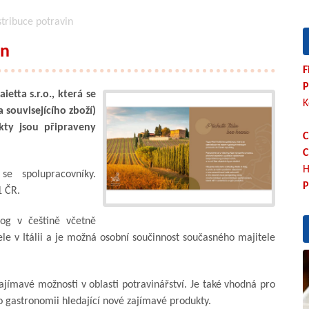
stribuce potravin
in
F
P
etta s.r.o., která se
K
a souvisejícího zboží)
kty jsou připraveny
C
C
H
e spolupracovníky.
P
1 ČR.
og v češtině včetně
le v Itálii a je možná osobní součinnost současného majitele
ajímavé možnosti v oblasti potravinářství. Je také vhodná pro
o gastronomii hledající nové zajímavé produkty.