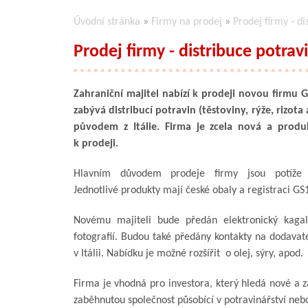
Úvodní stránka
»
Firmy na prodej
»
Prodej firmy - di
Prodej firmy - distribuce potrav
Zahraniční majitel nabízí k prodeji novou firmu Gai
zabývá distribucí potravin (těstoviny, rýže, rizota 
původem z Itálie. Firma je zcela nová a produ
k prodeji.
Hlavním důvodem prodeje firmy jsou potíže s
Jednotlivé produkty mají české obaly a registraci GS
Novému majiteli bude předán elektronický kagal
fotografií. Budou také předány kontakty na dodavate
v Itálii. Nabídku je možné rozšířit o olej, sýry, apod.
Firma je vhodná pro investora, který hledá nové a z
zaběhnutou společnost působící v potravinářství neb