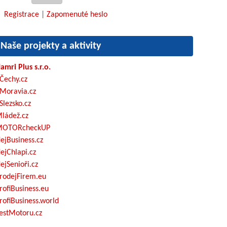
Registrace
|
Zapomenuté heslo
Naše projekty a aktivity
amri Plus s.r.o.
Čechy.cz
Moravia.cz
Slezsko.cz
ládež.cz
OTORcheckUP
ejBusiness.cz
ejChlapi.cz
ejSenioři.cz
rodejFirem.eu
rofiBusiness.eu
rofiBusiness.world
estMotoru.cz