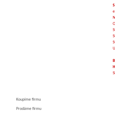
S
e
N
O
S
S
S
U
B
H
S
Koupíme firmu
Prodáme firmu