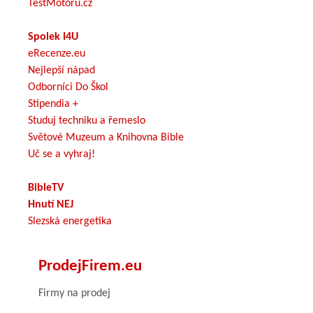
TestMotoru.cz
Spolek I4U
eRecenze.eu
Nejlepší nápad
Odborníci Do Škol
Stipendia +
Studuj techniku a řemeslo
Světové Muzeum a Knihovna Bible
Uč se a vyhraj!
BibleTV
Hnutí NEJ
Slezská energetika
ProdejFirem.eu
Firmy na prodej