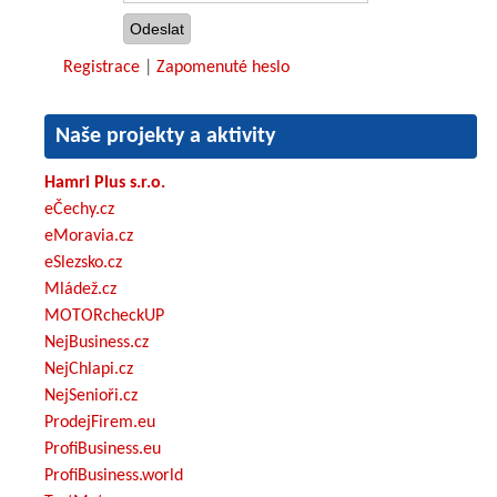
Registrace
|
Zapomenuté heslo
Naše projekty a aktivity
Hamri Plus s.r.o.
eČechy.cz
eMoravia.cz
eSlezsko.cz
Mládež.cz
MOTORcheckUP
NejBusiness.cz
NejChlapi.cz
NejSenioři.cz
ProdejFirem.eu
ProfiBusiness.eu
ProfiBusiness.world