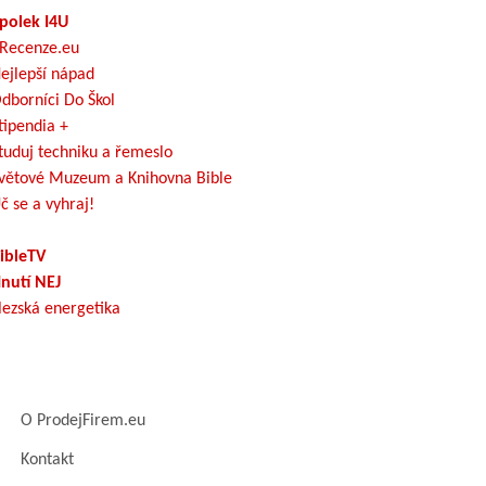
polek I4U
Recenze.eu
ejlepší nápad
dborníci Do Škol
tipendia +
tuduj techniku a řemeslo
větové Muzeum a Knihovna Bible
č se a vyhraj!
ibleTV
nutí NEJ
lezská energetika
O ProdejFirem.eu
Kontakt