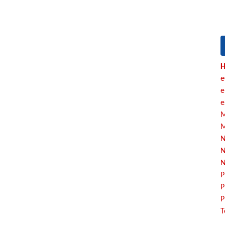
H
e
e
e
M
M
N
N
N
P
P
P
T