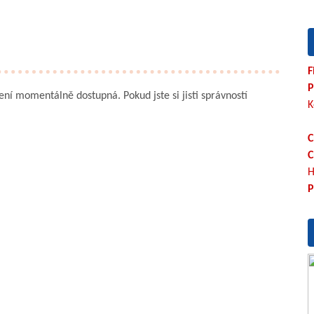
F
P
není momentálně dostupná. Pokud jste si jisti správností
K
C
C
H
P