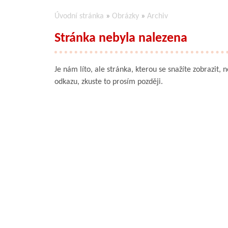
Úvodní stránka
»
Obrázky
»
Archiv
Stránka nebyla nalezena
Je nám líto, ale stránka, kterou se snažíte zobrazit, 
odkazu, zkuste to prosím později.