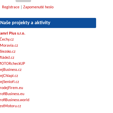
Registrace
|
Zapomenuté heslo
Naše projekty a aktivity
amri Plus s.r.o.
Čechy.cz
Moravia.cz
Slezsko.cz
ládež.cz
OTORcheckUP
ejBusiness.cz
ejChlapi.cz
ejSenioři.cz
rodejFirem.eu
rofiBusiness.eu
rofiBusiness.world
estMotoru.cz