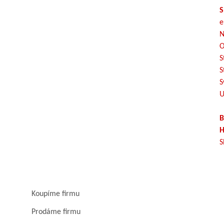
S
e
N
O
S
S
S
U
B
H
S
Koupíme firmu
Prodáme firmu