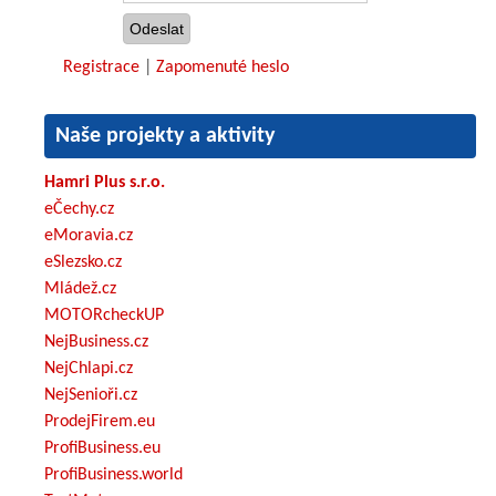
Registrace
|
Zapomenuté heslo
Naše projekty a aktivity
Hamri Plus s.r.o.
eČechy.cz
eMoravia.cz
eSlezsko.cz
Mládež.cz
MOTORcheckUP
NejBusiness.cz
NejChlapi.cz
NejSenioři.cz
ProdejFirem.eu
ProfiBusiness.eu
ProfiBusiness.world