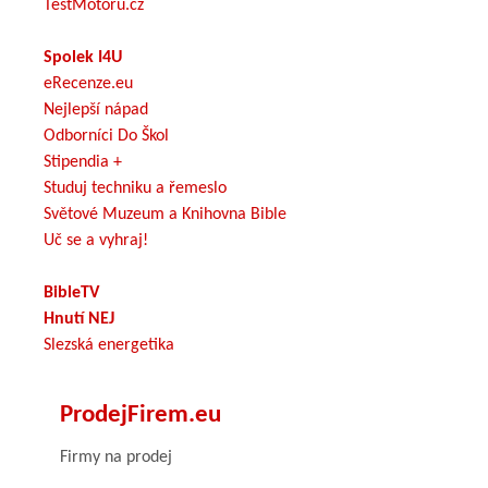
TestMotoru.cz
Spolek I4U
eRecenze.eu
Nejlepší nápad
Odborníci Do Škol
Stipendia +
Studuj techniku a řemeslo
Světové Muzeum a Knihovna Bible
Uč se a vyhraj!
BibleTV
Hnutí NEJ
Slezská energetika
ProdejFirem.eu
Firmy na prodej