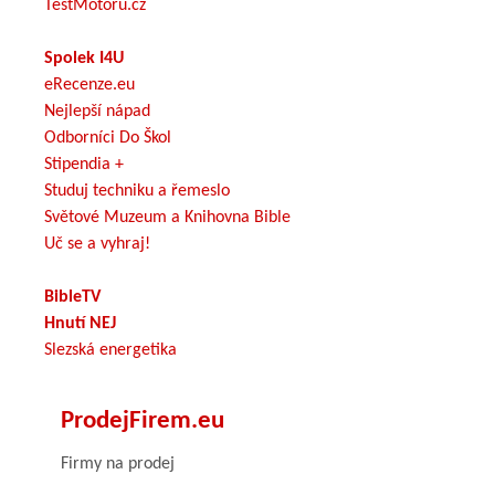
TestMotoru.cz
Spolek I4U
eRecenze.eu
Nejlepší nápad
Odborníci Do Škol
Stipendia +
Studuj techniku a řemeslo
Světové Muzeum a Knihovna Bible
Uč se a vyhraj!
BibleTV
Hnutí NEJ
Slezská energetika
ProdejFirem.eu
Firmy na prodej