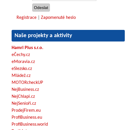
Registrace
|
Zapomenuté heslo
Naše projekty a aktivity
Hamri Plus s.r.o.
eČechy.cz
eMoravia.cz
eSlezsko.cz
Mládež.cz
MOTORcheckUP
NejBusiness.cz
NejChlapi.cz
NejSenioři.cz
ProdejFirem.eu
ProfiBusiness.eu
ProfiBusiness.world