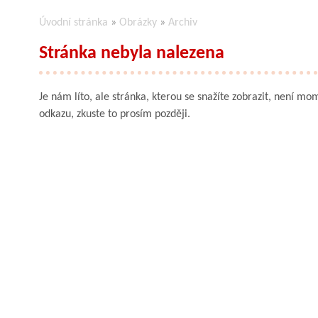
Úvodní stránka
»
Obrázky
»
Archiv
Stránka nebyla nalezena
Je nám líto, ale stránka, kterou se snažíte zobrazit, není mom
odkazu, zkuste to prosím později.