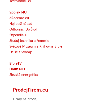
TestMotoru.cz
Spolek I4U
eRecenze.eu
Nejlepší nápad
Odborníci Do Škol
Stipendia +
Studuj techniku a řemeslo
Světové Muzeum a Knihovna Bible
Uč se a vyhraj!
BibleTV
Hnutí NEJ
Slezská energetika
ProdejFirem.eu
Firmy na prodej