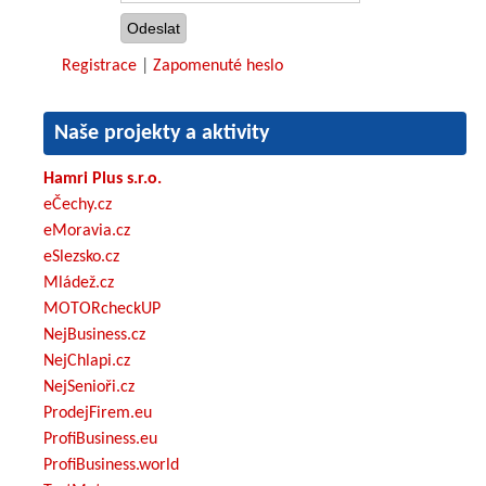
Registrace
|
Zapomenuté heslo
Naše projekty a aktivity
Hamri Plus s.r.o.
eČechy.cz
eMoravia.cz
eSlezsko.cz
Mládež.cz
MOTORcheckUP
NejBusiness.cz
NejChlapi.cz
NejSenioři.cz
ProdejFirem.eu
ProfiBusiness.eu
ProfiBusiness.world