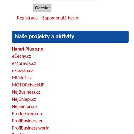
Registrace
|
Zapomenuté heslo
Naše projekty a aktivity
Hamri Plus s.r.o.
eČechy.cz
eMoravia.cz
eSlezsko.cz
Mládež.cz
MOTORcheckUP
NejBusiness.cz
NejChlapi.cz
NejSenioři.cz
ProdejFirem.eu
ProfiBusiness.eu
ProfiBusiness.world