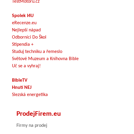
TestMotoru.cz
Spolek I4U
eRecenze.eu
Nejlepší nápad
Odborníci Do Škol
Stipendia +
Studuj techniku a řemeslo
Světové Muzeum a Knihovna Bible
Uč se a vyhraj!
BibleTV
Hnutí NEJ
Slezská energetika
ProdejFirem.eu
Firmy na prodej