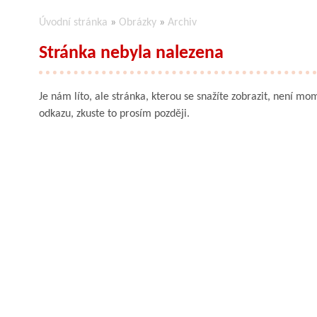
Úvodní stránka
»
Obrázky
»
Archiv
Stránka nebyla nalezena
Je nám líto, ale stránka, kterou se snažíte zobrazit, není mom
odkazu, zkuste to prosím později.