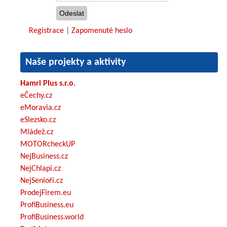
Registrace
|
Zapomenuté heslo
Naše projekty a aktivity
Hamri Plus s.r.o.
eČechy.cz
eMoravia.cz
eSlezsko.cz
Mládež.cz
MOTORcheckUP
NejBusiness.cz
NejChlapi.cz
NejSenioři.cz
ProdejFirem.eu
ProfiBusiness.eu
ProfiBusiness.world