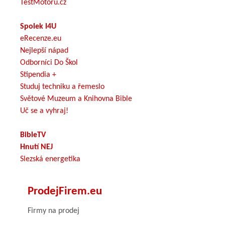
TestMotoru.cz
Spolek I4U
eRecenze.eu
Nejlepší nápad
Odborníci Do Škol
Stipendia +
Studuj techniku a řemeslo
Světové Muzeum a Knihovna Bible
Uč se a vyhraj!
BibleTV
Hnutí NEJ
Slezská energetika
ProdejFirem.eu
Firmy na prodej