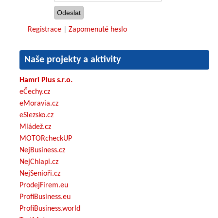
Registrace
|
Zapomenuté heslo
Naše projekty a aktivity
Hamri Plus s.r.o.
eČechy.cz
eMoravia.cz
eSlezsko.cz
Mládež.cz
MOTORcheckUP
NejBusiness.cz
NejChlapi.cz
NejSenioři.cz
ProdejFirem.eu
ProfiBusiness.eu
ProfiBusiness.world