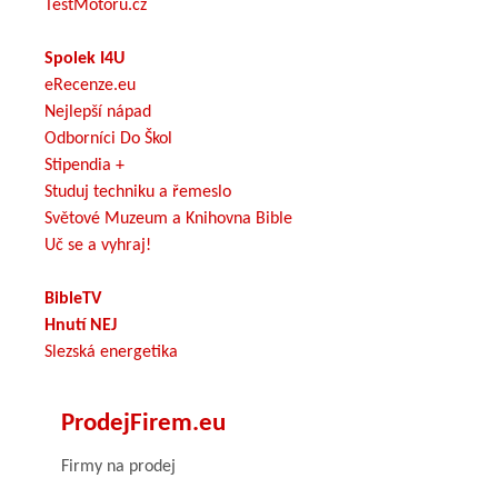
TestMotoru.cz
Spolek I4U
eRecenze.eu
Nejlepší nápad
Odborníci Do Škol
Stipendia +
Studuj techniku a řemeslo
Světové Muzeum a Knihovna Bible
Uč se a vyhraj!
BibleTV
Hnutí NEJ
Slezská energetika
ProdejFirem.eu
Firmy na prodej