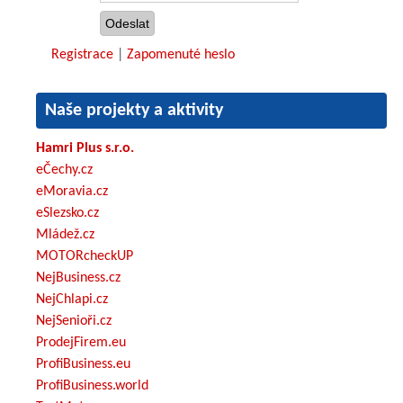
Registrace
|
Zapomenuté heslo
Naše projekty a aktivity
Hamri Plus s.r.o.
eČechy.cz
eMoravia.cz
eSlezsko.cz
Mládež.cz
MOTORcheckUP
NejBusiness.cz
NejChlapi.cz
NejSenioři.cz
ProdejFirem.eu
ProfiBusiness.eu
ProfiBusiness.world