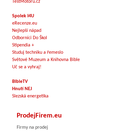
TestMotoru.cz
Spolek I4U
eRecenze.eu
Nejlepší nápad
Odborníci Do Škol
Stipendia +
Studuj techniku a řemeslo
Světové Muzeum a Knihovna Bible
Uč se a vyhraj!
BibleTV
Hnutí NEJ
Slezská energetika
ProdejFirem.eu
Firmy na prodej