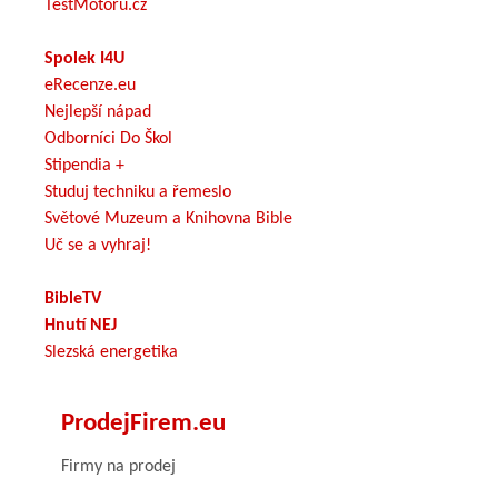
TestMotoru.cz
Spolek I4U
eRecenze.eu
Nejlepší nápad
Odborníci Do Škol
Stipendia +
Studuj techniku a řemeslo
Světové Muzeum a Knihovna Bible
Uč se a vyhraj!
BibleTV
Hnutí NEJ
Slezská energetika
ProdejFirem.eu
Firmy na prodej