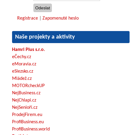
Registrace
|
Zapomenuté heslo
Naše projekty a aktivity
Hamri Plus s.r.o.
eČechy.cz
eMoravia.cz
eSlezsko.cz
Mládež.cz
MOTORcheckUP
NejBusiness.cz
NejChlapi.cz
NejSenioři.cz
ProdejFirem.eu
ProfiBusiness.eu
ProfiBusiness.world