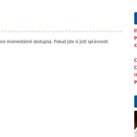
F
P
není momentálně dostupná. Pokud jste si jisti správností
K
C
C
H
P