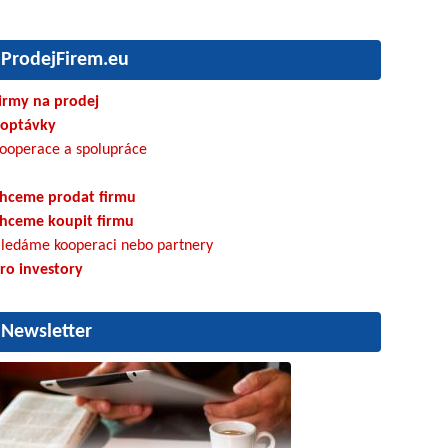
ProdejFirem.eu
irmy na prodej
optávky
ooperace a spolupráce
hceme prodat firmu
hceme koupit firmu
ledáme kooperaci nebo partnery
ro investory
Newsletter