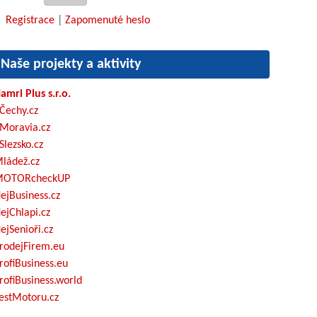
Registrace
|
Zapomenuté heslo
Naše projekty a aktivity
amri Plus s.r.o.
Čechy.cz
Moravia.cz
Slezsko.cz
ládež.cz
OTORcheckUP
ejBusiness.cz
ejChlapi.cz
ejSenioři.cz
rodejFirem.eu
rofiBusiness.eu
rofiBusiness.world
estMotoru.cz