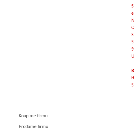
S
e
N
O
S
S
S
U
B
H
S
Koupíme firmu
Prodáme firmu