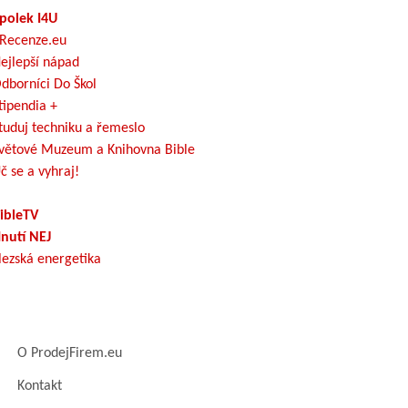
polek I4U
Recenze.eu
ejlepší nápad
dborníci Do Škol
tipendia +
tuduj techniku a řemeslo
větové Muzeum a Knihovna Bible
č se a vyhraj!
ibleTV
nutí NEJ
lezská energetika
O ProdejFirem.eu
Kontakt