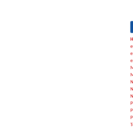
H
e
e
e
M
M
N
N
N
P
P
P
T