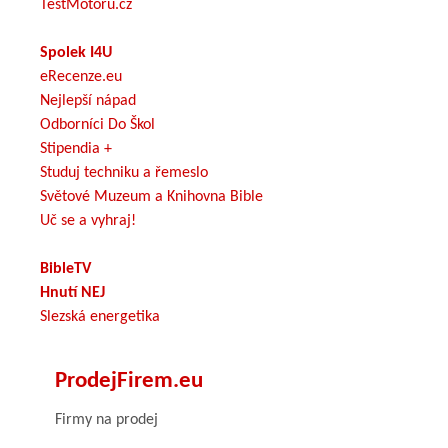
TestMotoru.cz
Spolek I4U
eRecenze.eu
Nejlepší nápad
Odborníci Do Škol
Stipendia +
Studuj techniku a řemeslo
Světové Muzeum a Knihovna Bible
Uč se a vyhraj!
BibleTV
Hnutí NEJ
Slezská energetika
ProdejFirem.eu
Firmy na prodej