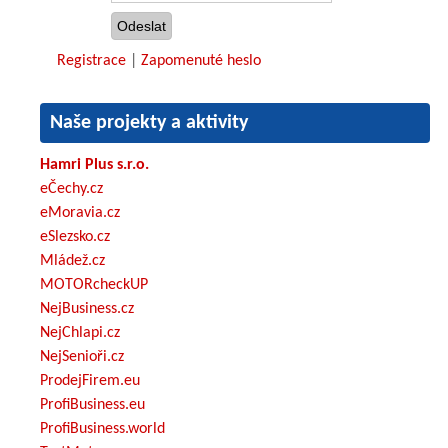
Registrace
|
Zapomenuté heslo
Naše projekty a aktivity
Hamri Plus s.r.o.
eČechy.cz
eMoravia.cz
eSlezsko.cz
Mládež.cz
MOTORcheckUP
NejBusiness.cz
NejChlapi.cz
NejSenioři.cz
ProdejFirem.eu
ProfiBusiness.eu
ProfiBusiness.world