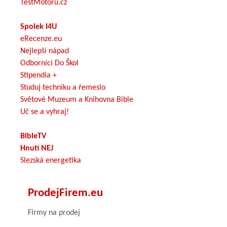
TestMotoru.cz
Spolek I4U
eRecenze.eu
Nejlepší nápad
Odborníci Do Škol
Stipendia +
Studuj techniku a řemeslo
Světové Muzeum a Knihovna Bible
Uč se a vyhraj!
BibleTV
Hnutí NEJ
Slezská energetika
ProdejFirem.eu
Firmy na prodej