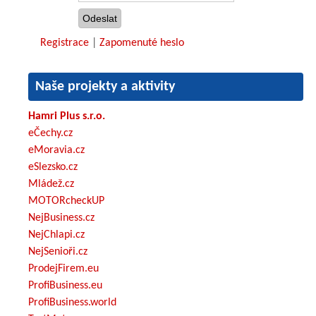
Registrace
|
Zapomenuté heslo
Naše projekty a aktivity
Hamri Plus s.r.o.
eČechy.cz
eMoravia.cz
eSlezsko.cz
Mládež.cz
MOTORcheckUP
NejBusiness.cz
NejChlapi.cz
NejSenioři.cz
ProdejFirem.eu
ProfiBusiness.eu
ProfiBusiness.world