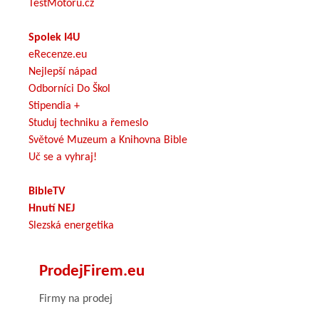
TestMotoru.cz
Spolek I4U
eRecenze.eu
Nejlepší nápad
Odborníci Do Škol
Stipendia +
Studuj techniku a řemeslo
Světové Muzeum a Knihovna Bible
Uč se a vyhraj!
BibleTV
Hnutí NEJ
Slezská energetika
ProdejFirem.eu
Firmy na prodej