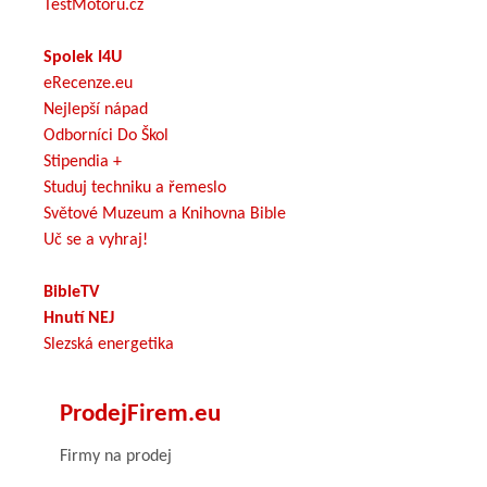
TestMotoru.cz
Spolek I4U
eRecenze.eu
Nejlepší nápad
Odborníci Do Škol
Stipendia +
Studuj techniku a řemeslo
Světové Muzeum a Knihovna Bible
Uč se a vyhraj!
BibleTV
Hnutí NEJ
Slezská energetika
ProdejFirem.eu
Firmy na prodej