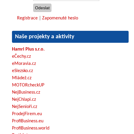
Registrace
|
Zapomenuté heslo
Naše projekty a aktivity
Hamri Plus s.r.o.
eČechy.cz
eMoravia.cz
eSlezsko.cz
Mládež.cz
MOTORcheckUP
NejBusiness.cz
NejChlapi.cz
NejSenioři.cz
ProdejFirem.eu
ProfiBusiness.eu
ProfiBusiness.world