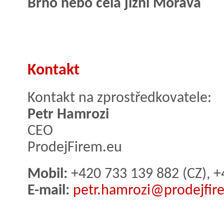
Brno nebo celá jížní Morava
Kontakt
Kontakt na zprostředkovatele:
Petr Hamrozi
CEO
ProdejFirem.eu
Mobil:
+420 733 139 882 (CZ), +
E-mail:
petr.hamrozi@prodejfir