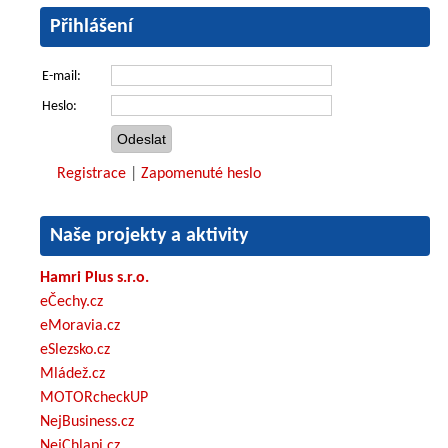
Přihlášení
E-mail:
Heslo:
Registrace
|
Zapomenuté heslo
Naše projekty a aktivity
Hamri Plus s.r.o.
eČechy.cz
eMoravia.cz
eSlezsko.cz
Mládež.cz
MOTORcheckUP
NejBusiness.cz
NejChlapi.cz