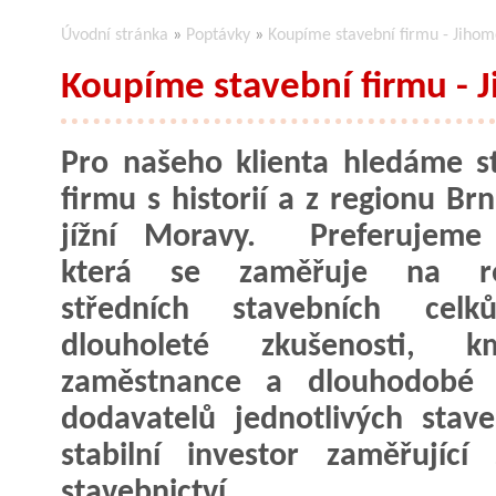
Úvodní stránka
»
Poptávky
»
Koupíme stavební firmu - Jihom
Koupíme stavební firmu - 
Pro našeho klienta hledáme s
firmu s historií a z regionu Br
jížní Moravy. Preferujeme 
která se zaměřuje na rea
středních stavebních cel
dlouholeté zkušenosti, k
zaměstnance a dlouhodobé p
dodavatelů jednotlivých stav
stabilní investor zaměřujíc
stavebnictví.