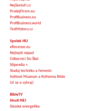
NejSenioři.cz
ProdejFirem.eu
ProfiBusiness.eu
ProfiBusiness.world
TestMotoru.cz
Spolek I4U
eRecenze.eu
Nejlepší nápad
Odborníci Do Škol
Stipendia +
Studuj techniku a řemeslo
Světové Muzeum a Knihovna Bible
Uč se a vyhraj!
BibleTV
Hnutí NEJ
Slezská energetika