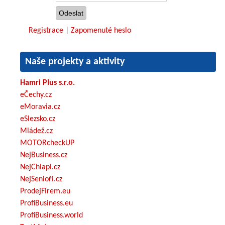
Registrace
|
Zapomenuté heslo
Naše projekty a aktivity
Hamri Plus s.r.o.
eČechy.cz
eMoravia.cz
eSlezsko.cz
Mládež.cz
MOTORcheckUP
NejBusiness.cz
NejChlapi.cz
NejSenioři.cz
ProdejFirem.eu
ProfiBusiness.eu
ProfiBusiness.world