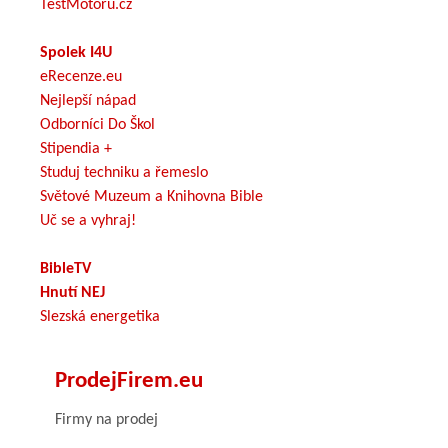
TestMotoru.cz
Spolek I4U
eRecenze.eu
Nejlepší nápad
Odborníci Do Škol
Stipendia +
Studuj techniku a řemeslo
Světové Muzeum a Knihovna Bible
Uč se a vyhraj!
BibleTV
Hnutí NEJ
Slezská energetika
ProdejFirem.eu
Firmy na prodej