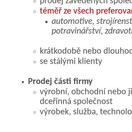
prodej zavedených společ
téměř ze všech preferov
automotive, strojírenstv
potravinářství, zdravotn
krátkodobě nebo dlouhod
se stálými klienty
Prodej části firmy
výrobní, obchodní nebo ji
dceřinná společnost
výrobek, služba, technolog