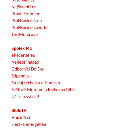
NejChlapi.cz
NejSenioři.cz
ProdejFirem.eu
ProfiBusiness.eu
ProfiBusiness.world
TestMotoru.cz
Spolek I4U
eRecenze.eu
Nejlepší nápad
Odborníci Do Škol
Stipendia +
Studuj techniku a řemeslo
Světové Muzeum a Knihovna Bible
Uč se a vyhraj!
BibleTV
Hnutí NEJ
Slezská energetika