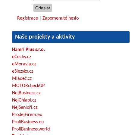
Registrace
|
Zapomenuté heslo
Naše projekty a aktivity
Hamri Plus s.r.o.
eČechy.cz
eMoravia.cz
eSlezsko.cz
Mládež.cz
MOTORcheckUP
NejBusiness.cz
NejChlapi.cz
NejSenioři.cz
ProdejFirem.eu
ProfiBusiness.eu
ProfiBusiness.world