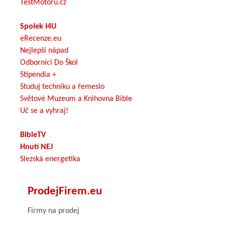
TestMotoru.cz
Spolek I4U
eRecenze.eu
Nejlepší nápad
Odborníci Do Škol
Stipendia +
Studuj techniku a řemeslo
Světové Muzeum a Knihovna Bible
Uč se a vyhraj!
BibleTV
Hnutí NEJ
Slezská energetika
ProdejFirem.eu
Firmy na prodej