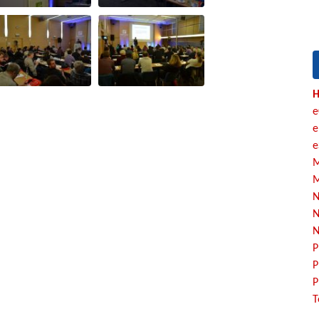
H
e
e
e
M
M
N
N
N
P
P
P
T