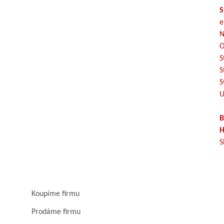
S
e
N
O
S
S
S
U
B
H
S
Koupíme firmu
Prodáme firmu