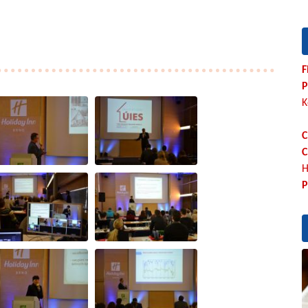
F
P
K
C
C
H
P