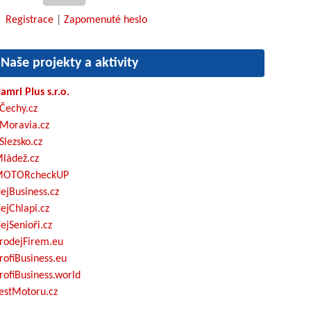
Registrace
|
Zapomenuté heslo
Naše projekty a aktivity
amri Plus s.r.o.
Čechy.cz
Moravia.cz
Slezsko.cz
ládež.cz
OTORcheckUP
ejBusiness.cz
ejChlapi.cz
ejSenioři.cz
rodejFirem.eu
rofiBusiness.eu
rofiBusiness.world
estMotoru.cz