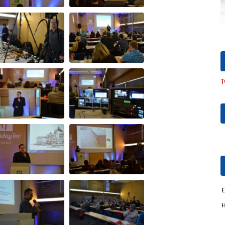
T
E
H