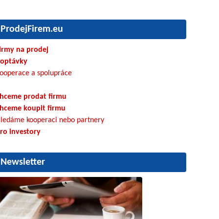
ProdejFirem.eu
irmy na prodej
optávky
ooperace a spolupráce
hceme prodat firmu
hceme koupit firmu
ledáme kooperaci nebo partnery
ro investory
Newsletter