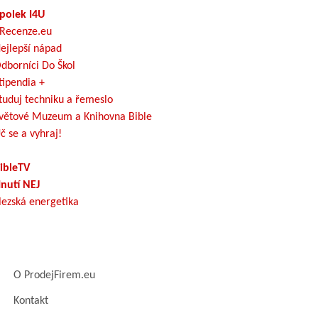
polek I4U
Recenze.eu
ejlepší nápad
dborníci Do Škol
tipendia +
tuduj techniku a řemeslo
větové Muzeum a Knihovna Bible
č se a vyhraj!
ibleTV
nutí NEJ
lezská energetika
O ProdejFirem.eu
Kontakt