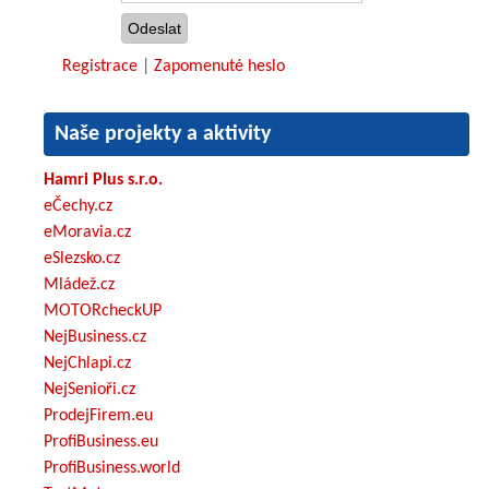
Registrace
|
Zapomenuté heslo
Naše projekty a aktivity
Hamri Plus s.r.o.
eČechy.cz
eMoravia.cz
eSlezsko.cz
Mládež.cz
MOTORcheckUP
NejBusiness.cz
NejChlapi.cz
NejSenioři.cz
ProdejFirem.eu
ProfiBusiness.eu
ProfiBusiness.world