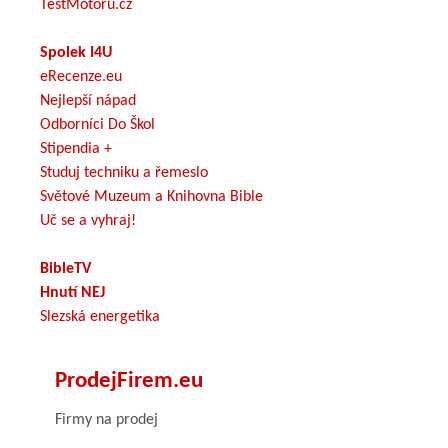
TestMotoru.cz
Spolek I4U
eRecenze.eu
Nejlepší nápad
Odborníci Do Škol
Stipendia +
Studuj techniku a řemeslo
Světové Muzeum a Knihovna Bible
Uč se a vyhraj!
BibleTV
Hnutí NEJ
Slezská energetika
ProdejFirem.eu
Firmy na prodej