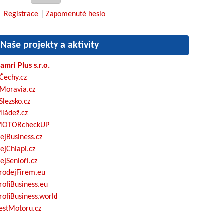
Registrace
|
Zapomenuté heslo
Naše projekty a aktivity
amri Plus s.r.o.
Čechy.cz
Moravia.cz
Slezsko.cz
ládež.cz
OTORcheckUP
ejBusiness.cz
ejChlapi.cz
ejSenioři.cz
rodejFirem.eu
rofiBusiness.eu
rofiBusiness.world
estMotoru.cz