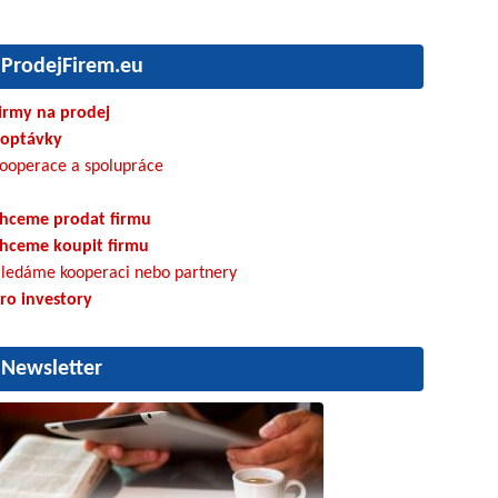
ProdejFirem.eu
irmy na prodej
optávky
ooperace a spolupráce
hceme prodat firmu
hceme koupit firmu
ledáme kooperaci nebo partnery
ro investory
Newsletter