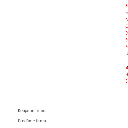
S
e
N
O
S
S
S
U
B
H
S
Koupíme firmu
Prodáme firmu