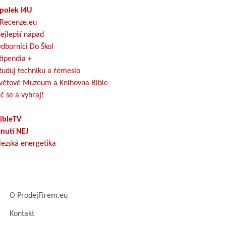
polek I4U
Recenze.eu
ejlepší nápad
dborníci Do Škol
tipendia +
tuduj techniku a řemeslo
větové Muzeum a Knihovna Bible
č se a vyhraj!
ibleTV
nutí NEJ
lezská energetika
O ProdejFirem.eu
Kontakt