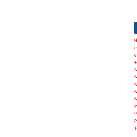
H
e
e
e
M
M
N
N
N
P
P
P
T