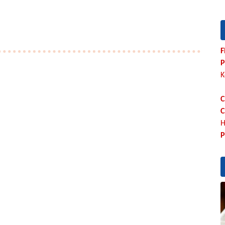
F
P
K
C
C
H
P