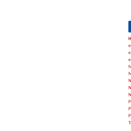
H
e
e
e
M
M
N
N
N
P
P
P
T