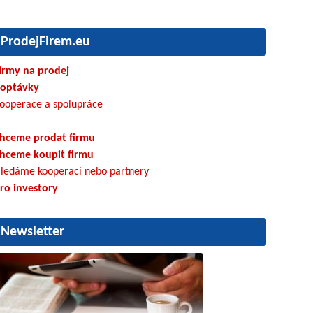
ProdejFirem.eu
irmy na prodej
optávky
ooperace a spolupráce
hceme prodat firmu
hceme koupit firmu
ledáme kooperaci nebo partnery
ro investory
Newsletter