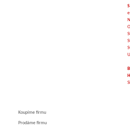
S
e
N
O
S
S
S
U
B
H
S
Koupíme firmu
Prodáme firmu