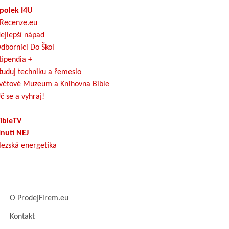
polek I4U
Recenze.eu
ejlepší nápad
dborníci Do Škol
tipendia +
tuduj techniku a řemeslo
větové Muzeum a Knihovna Bible
č se a vyhraj!
ibleTV
nutí NEJ
lezská energetika
O ProdejFirem.eu
Kontakt