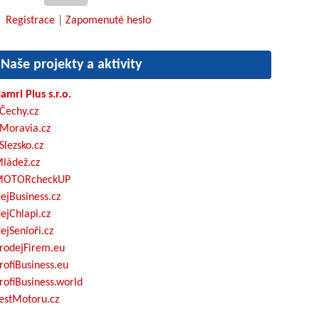
Registrace
|
Zapomenuté heslo
Naše projekty a aktivity
amri Plus s.r.o.
Čechy.cz
Moravia.cz
Slezsko.cz
ládež.cz
OTORcheckUP
ejBusiness.cz
ejChlapi.cz
ejSenioři.cz
rodejFirem.eu
rofiBusiness.eu
rofiBusiness.world
estMotoru.cz