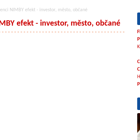
renci NIMBY efekt - investor, město, občané
MBY efekt - investor, město, občané
F
P
K
C
C
H
P