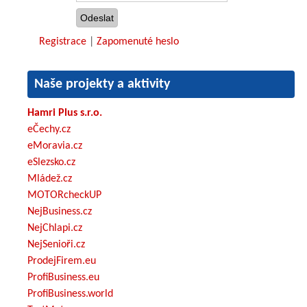
Registrace
|
Zapomenuté heslo
Naše projekty a aktivity
Hamri Plus s.r.o.
eČechy.cz
eMoravia.cz
eSlezsko.cz
Mládež.cz
MOTORcheckUP
NejBusiness.cz
NejChlapi.cz
NejSenioři.cz
ProdejFirem.eu
ProfiBusiness.eu
ProfiBusiness.world