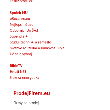
TestMotoru.cz
Spolek I4U
eRecenze.eu
Nejlepší nápad
Odborníci Do Škol
Stipendia +
Studuj techniku a řemeslo
Světové Muzeum a Knihovna Bible
Uč se a vyhraj!
BibleTV
Hnutí NEJ
Slezská energetika
ProdejFirem.eu
Firmy na prodej