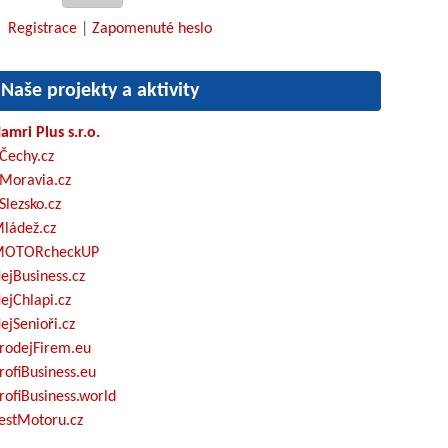
Registrace
|
Zapomenuté heslo
Naše projekty a aktivity
amri Plus s.r.o.
Čechy.cz
Moravia.cz
Slezsko.cz
ládež.cz
OTORcheckUP
ejBusiness.cz
ejChlapi.cz
ejSenioři.cz
rodejFirem.eu
rofiBusiness.eu
rofiBusiness.world
estMotoru.cz