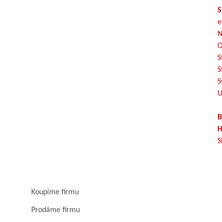
S
e
N
O
S
S
S
U
B
H
S
Koupíme firmu
Prodáme firmu