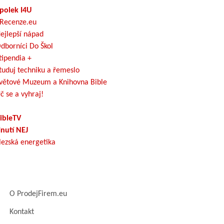
polek I4U
Recenze.eu
ejlepší nápad
dborníci Do Škol
tipendia +
tuduj techniku a řemeslo
větové Muzeum a Knihovna Bible
č se a vyhraj!
ibleTV
nutí NEJ
lezská energetika
O ProdejFirem.eu
Kontakt