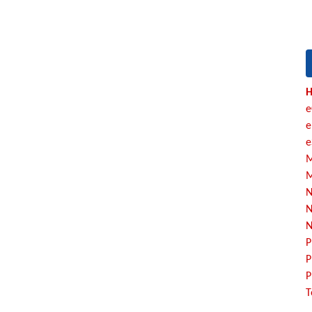
H
e
e
e
M
M
N
N
N
P
P
P
T