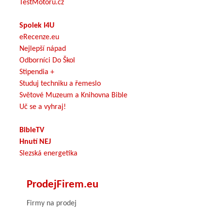
TestMotoru.cz
Spolek I4U
eRecenze.eu
Nejlepší nápad
Odborníci Do Škol
Stipendia +
Studuj techniku a řemeslo
Světové Muzeum a Knihovna Bible
Uč se a vyhraj!
BibleTV
Hnutí NEJ
Slezská energetika
ProdejFirem.eu
Firmy na prodej