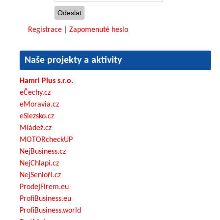
Registrace
|
Zapomenuté heslo
Naše projekty a aktivity
Hamri Plus s.r.o.
eČechy.cz
eMoravia.cz
eSlezsko.cz
Mládež.cz
MOTORcheckUP
NejBusiness.cz
NejChlapi.cz
NejSenioři.cz
ProdejFirem.eu
ProfiBusiness.eu
ProfiBusiness.world