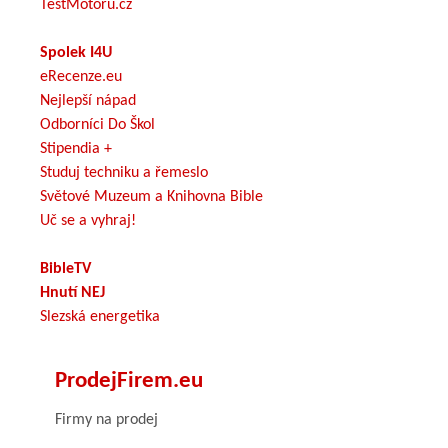
TestMotoru.cz
Spolek I4U
eRecenze.eu
Nejlepší nápad
Odborníci Do Škol
Stipendia +
Studuj techniku a řemeslo
Světové Muzeum a Knihovna Bible
Uč se a vyhraj!
BibleTV
Hnutí NEJ
Slezská energetika
ProdejFirem.eu
Firmy na prodej