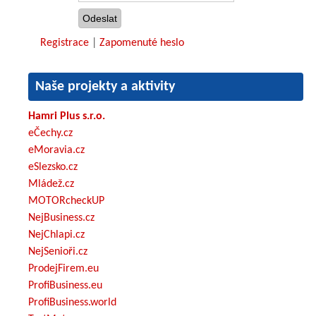
Registrace
|
Zapomenuté heslo
Naše projekty a aktivity
Hamri Plus s.r.o.
eČechy.cz
eMoravia.cz
eSlezsko.cz
Mládež.cz
MOTORcheckUP
NejBusiness.cz
NejChlapi.cz
NejSenioři.cz
ProdejFirem.eu
ProfiBusiness.eu
ProfiBusiness.world