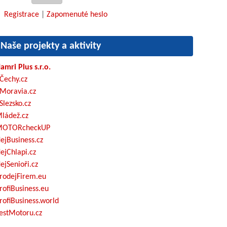
Registrace
|
Zapomenuté heslo
Naše projekty a aktivity
amri Plus s.r.o.
Čechy.cz
Moravia.cz
Slezsko.cz
ládež.cz
OTORcheckUP
ejBusiness.cz
ejChlapi.cz
ejSenioři.cz
rodejFirem.eu
rofiBusiness.eu
rofiBusiness.world
estMotoru.cz