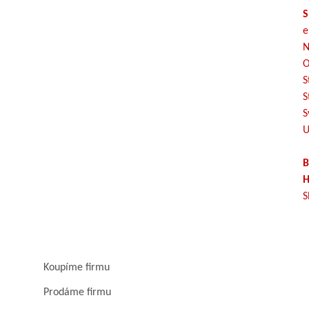
S
e
N
O
S
S
S
U
B
H
S
Koupíme firmu
Prodáme firmu