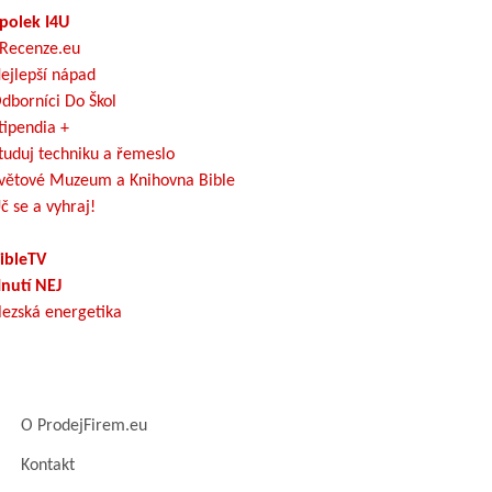
polek I4U
Recenze.eu
ejlepší nápad
dborníci Do Škol
tipendia +
tuduj techniku a řemeslo
větové Muzeum a Knihovna Bible
č se a vyhraj!
ibleTV
nutí NEJ
lezská energetika
O ProdejFirem.eu
Kontakt