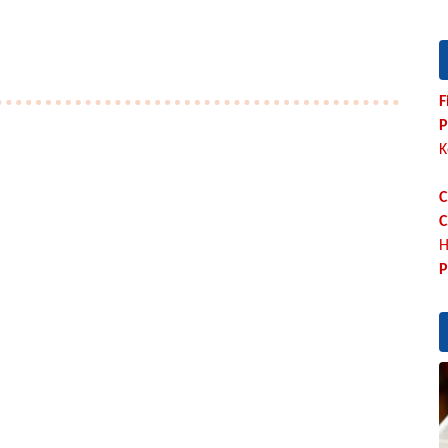
F
P
K
C
C
H
P