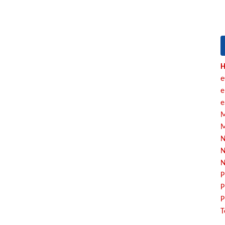
H
e
e
e
M
M
N
N
N
P
P
P
T