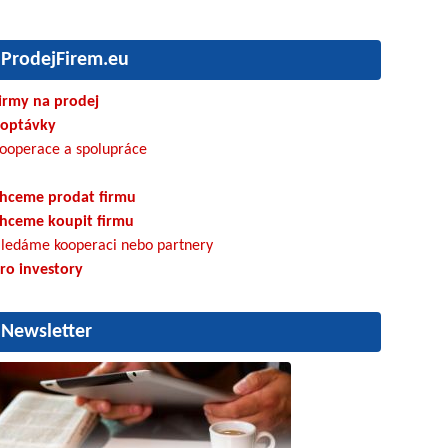
ProdejFirem.eu
irmy na prodej
optávky
ooperace a spolupráce
hceme prodat firmu
hceme koupit firmu
ledáme kooperaci nebo partnery
ro investory
Newsletter