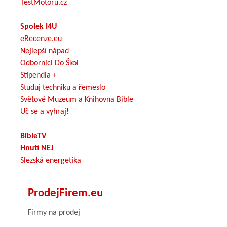
TestMotoru.cz
Spolek I4U
eRecenze.eu
Nejlepší nápad
Odborníci Do Škol
Stipendia +
Studuj techniku a řemeslo
Světové Muzeum a Knihovna Bible
Uč se a vyhraj!
BibleTV
Hnutí NEJ
Slezská energetika
ProdejFirem.eu
Firmy na prodej