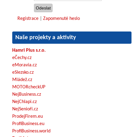
Registrace
|
Zapomenuté heslo
Naše projekty a aktivity
Hamri Plus s.r.o.
eČechy.cz
eMoravia.cz
eSlezsko.cz
Mládež.cz
MOTORcheckUP
NejBusiness.cz
NejChlapi.cz
NejSenioři.cz
ProdejFirem.eu
ProfiBusiness.eu
ProfiBusiness.world