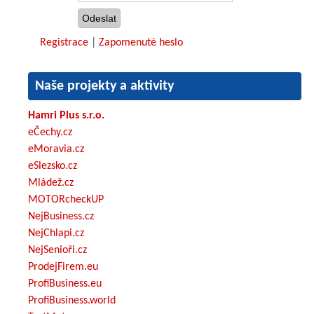
Registrace
|
Zapomenuté heslo
Naše projekty a aktivity
Hamri Plus s.r.o.
eČechy.cz
eMoravia.cz
eSlezsko.cz
Mládež.cz
MOTORcheckUP
NejBusiness.cz
NejChlapi.cz
NejSenioři.cz
ProdejFirem.eu
ProfiBusiness.eu
ProfiBusiness.world