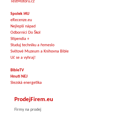
TestMotoru.cz
Spolek I4U
eRecenze.eu
Nejlepší nápad
Odborníci Do Škol
Stipendia +
Studuj techniku a řemeslo
Světové Muzeum a Knihovna Bible
Uč se a vyhraj!
BibleTV
Hnutí NEJ
Slezská energetika
ProdejFirem.eu
Firmy na prodej