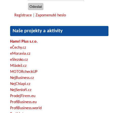
Registrace
|
Zapomenuté heslo
Naše projekty a aktivity
Hamri Plus s.r.o.
eČechy.cz
eMoravia.cz
eSlezsko.cz
Mládež.cz
MOTORcheckUP
NejBusiness.cz
NejChlapi.cz
NejSenioři.cz
ProdejFirem.eu
ProfiBusiness.eu
ProfiBusiness.world