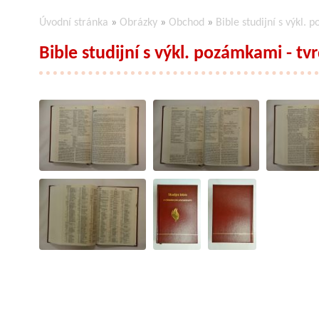
Úvodní stránka
»
Obrázky
»
Obchod
»
Bible studijní s výkl.
Bible studijní s výkl. pozámkami - tv