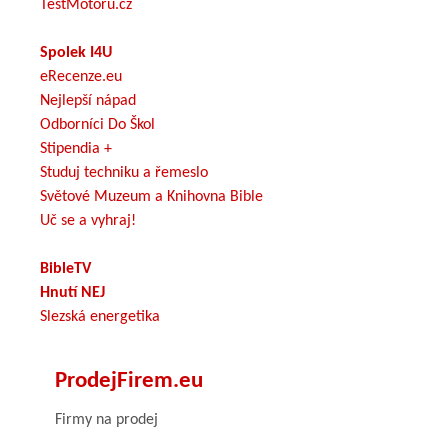
TestMotoru.cz
Spolek I4U
eRecenze.eu
Nejlepší nápad
Odborníci Do Škol
Stipendia +
Studuj techniku a řemeslo
Světové Muzeum a Knihovna Bible
Uč se a vyhraj!
BibleTV
Hnutí NEJ
Slezská energetika
ProdejFirem.eu
Firmy na prodej