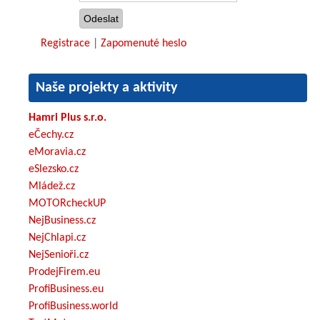
Registrace
|
Zapomenuté heslo
Naše projekty a aktivity
Hamri Plus s.r.o.
eČechy.cz
eMoravia.cz
eSlezsko.cz
Mládež.cz
MOTORcheckUP
NejBusiness.cz
NejChlapi.cz
NejSenioři.cz
ProdejFirem.eu
ProfiBusiness.eu
ProfiBusiness.world