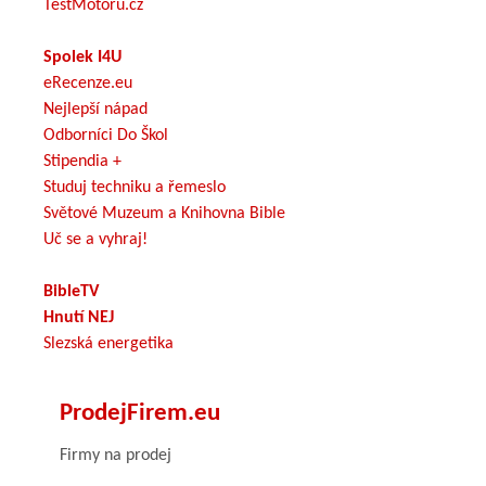
TestMotoru.cz
Spolek I4U
eRecenze.eu
Nejlepší nápad
Odborníci Do Škol
Stipendia +
Studuj techniku a řemeslo
Světové Muzeum a Knihovna Bible
Uč se a vyhraj!
BibleTV
Hnutí NEJ
Slezská energetika
ProdejFirem.eu
Firmy na prodej