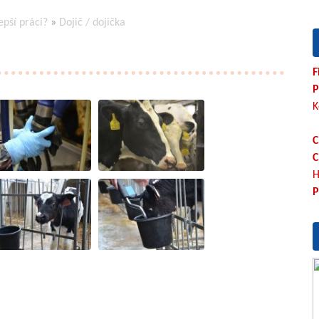
epší práci?
»
Dojič / dojička
F
P
K
C
C
H
P