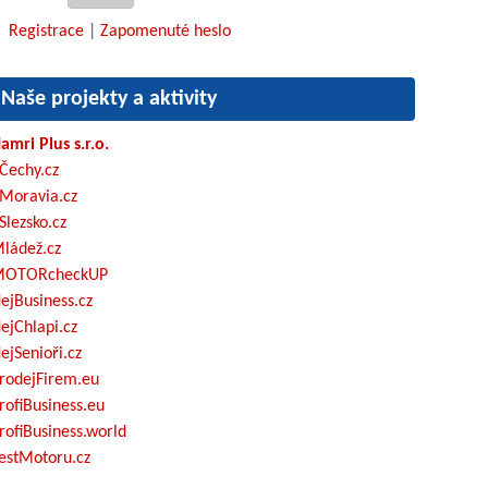
Registrace
|
Zapomenuté heslo
Naše projekty a aktivity
amri Plus s.r.o.
Čechy.cz
Moravia.cz
Slezsko.cz
ládež.cz
OTORcheckUP
ejBusiness.cz
ejChlapi.cz
ejSenioři.cz
rodejFirem.eu
rofiBusiness.eu
rofiBusiness.world
estMotoru.cz