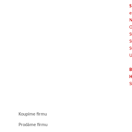
S
e
N
O
S
S
S
U
B
H
S
Koupíme firmu
Prodáme firmu