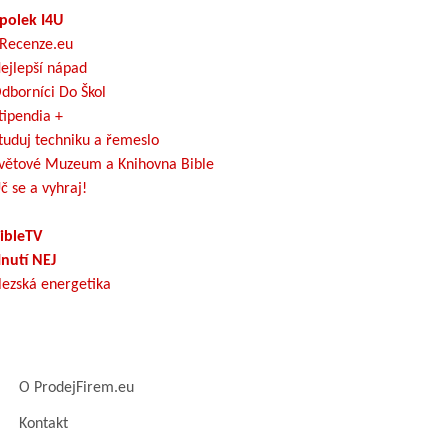
polek I4U
Recenze.eu
ejlepší nápad
dborníci Do Škol
tipendia +
tuduj techniku a řemeslo
větové Muzeum a Knihovna Bible
č se a vyhraj!
ibleTV
nutí NEJ
lezská energetika
O ProdejFirem.eu
Kontakt