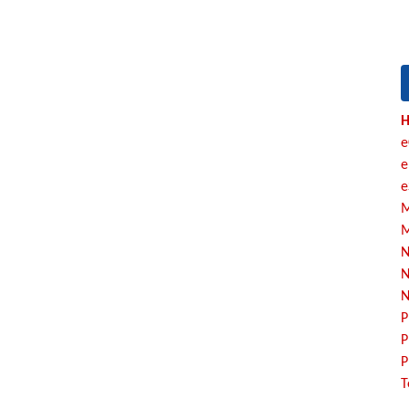
H
e
e
e
M
M
N
N
N
P
P
P
T