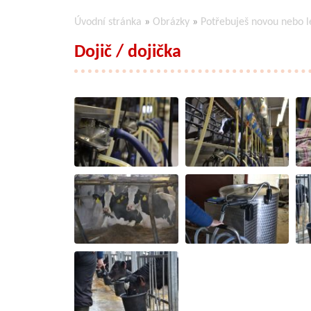
Úvodní stránka
»
Obrázky
»
Potřebuješ novou nebo l
Dojič / dojička