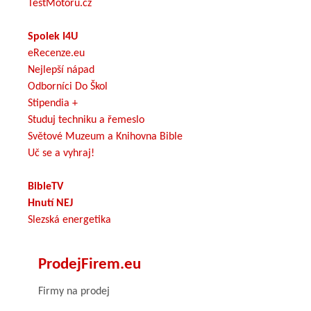
TestMotoru.cz
Spolek I4U
eRecenze.eu
Nejlepší nápad
Odborníci Do Škol
Stipendia +
Studuj techniku a řemeslo
Světové Muzeum a Knihovna Bible
Uč se a vyhraj!
BibleTV
Hnutí NEJ
Slezská energetika
ProdejFirem.eu
Firmy na prodej