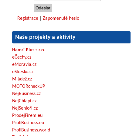
Registrace
|
Zapomenuté heslo
Naše projekty a aktivity
Hamri Plus s.r.o.
eČechy.cz
eMoravia.cz
eSlezsko.cz
Mládež.cz
MOTORcheckUP
NejBusiness.cz
NejChlapi.cz
NejSenioři.cz
ProdejFirem.eu
ProfiBusiness.eu
ProfiBusiness.world