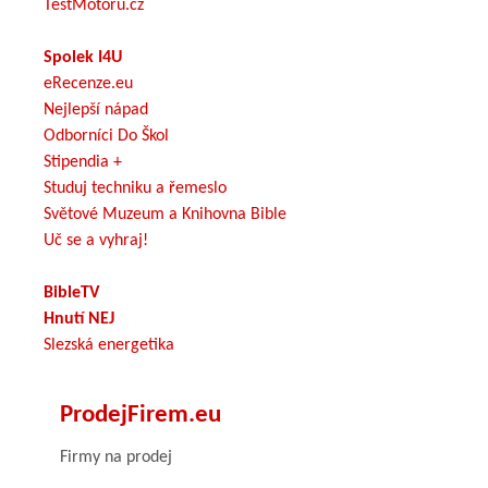
TestMotoru.cz
Spolek I4U
eRecenze.eu
Nejlepší nápad
Odborníci Do Škol
Stipendia +
Studuj techniku a řemeslo
Světové Muzeum a Knihovna Bible
Uč se a vyhraj!
BibleTV
Hnutí NEJ
Slezská energetika
ProdejFirem.eu
Firmy na prodej