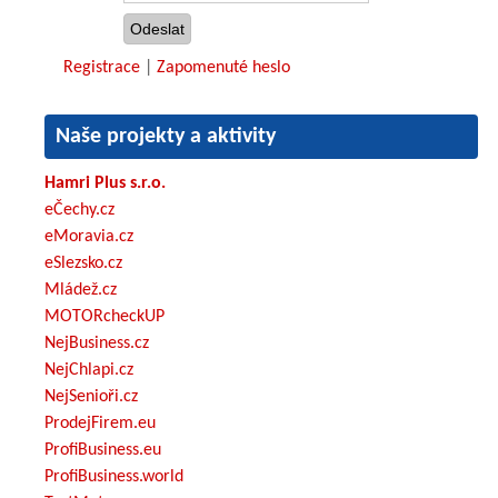
Registrace
|
Zapomenuté heslo
Naše projekty a aktivity
Hamri Plus s.r.o.
eČechy.cz
eMoravia.cz
eSlezsko.cz
Mládež.cz
MOTORcheckUP
NejBusiness.cz
NejChlapi.cz
NejSenioři.cz
ProdejFirem.eu
ProfiBusiness.eu
ProfiBusiness.world