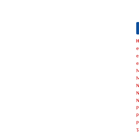
H
e
e
e
M
M
N
N
N
P
P
P
T