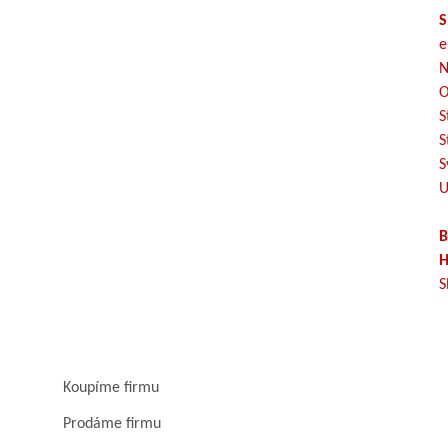
S
e
N
O
S
S
S
U
B
H
S
Koupíme firmu
Prodáme firmu