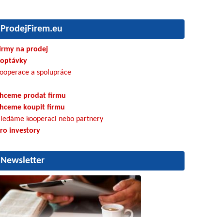
ProdejFirem.eu
irmy na prodej
optávky
ooperace a spolupráce
hceme prodat firmu
hceme koupit firmu
ledáme kooperaci nebo partnery
ro investory
Newsletter