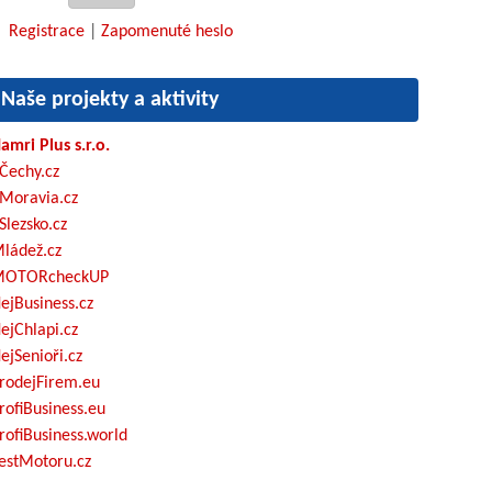
Registrace
|
Zapomenuté heslo
Naše projekty a aktivity
amri Plus s.r.o.
Čechy.cz
Moravia.cz
Slezsko.cz
ládež.cz
OTORcheckUP
ejBusiness.cz
ejChlapi.cz
ejSenioři.cz
rodejFirem.eu
rofiBusiness.eu
rofiBusiness.world
estMotoru.cz