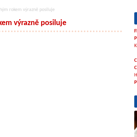
uhým rokem výrazně posiluje
kem výrazně posiluje
F
P
K
C
C
H
P