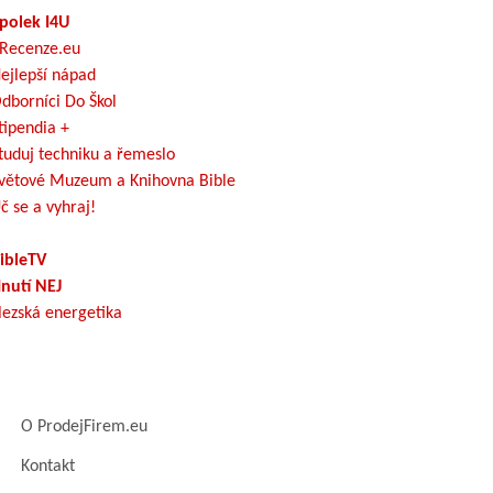
polek I4U
Recenze.eu
ejlepší nápad
dborníci Do Škol
tipendia +
tuduj techniku a řemeslo
větové Muzeum a Knihovna Bible
č se a vyhraj!
ibleTV
nutí NEJ
lezská energetika
O ProdejFirem.eu
Kontakt