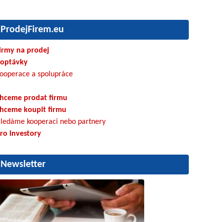
ProdejFirem.eu
irmy na prodej
optávky
ooperace a spolupráce
hceme prodat firmu
hceme koupit firmu
ledáme kooperaci nebo partnery
ro investory
Newsletter