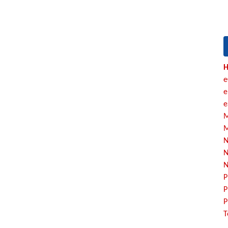
H
e
e
e
M
M
N
N
N
P
P
P
T