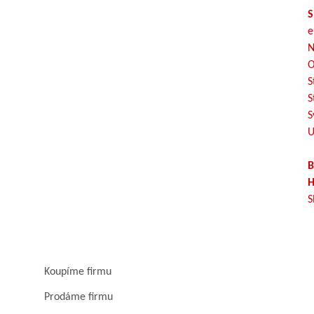
S
e
N
O
S
S
S
U
B
H
S
Koupíme firmu
Prodáme firmu