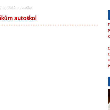
áhají žákům autoškol
ákům autoškol
F
P
K
C
C
H
P