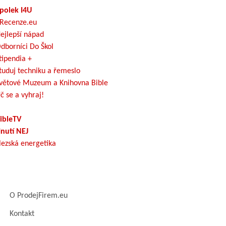
polek I4U
Recenze.eu
ejlepší nápad
dborníci Do Škol
tipendia +
tuduj techniku a řemeslo
větové Muzeum a Knihovna Bible
č se a vyhraj!
ibleTV
nutí NEJ
lezská energetika
O ProdejFirem.eu
Kontakt