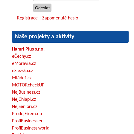
Registrace
|
Zapomenuté heslo
Naše projekty a aktivity
Hamri Plus s.r.o.
eČechy.cz
eMoravia.cz
eSlezsko.cz
Mládež.cz
MOTORcheckUP
NejBusiness.cz
NejChlapi.cz
NejSenioři.cz
ProdejFirem.eu
ProfiBusiness.eu
ProfiBusiness.world