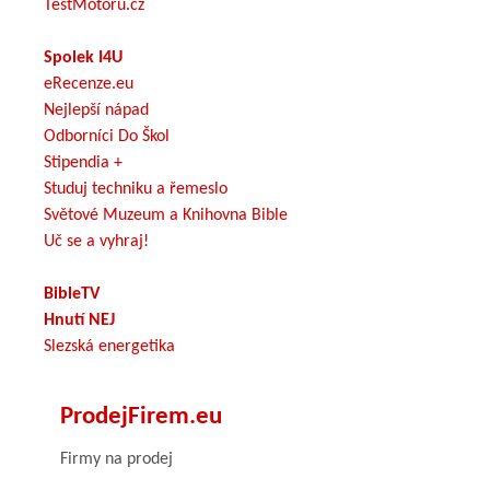
TestMotoru.cz
Spolek I4U
eRecenze.eu
Nejlepší nápad
Odborníci Do Škol
Stipendia +
Studuj techniku a řemeslo
Světové Muzeum a Knihovna Bible
Uč se a vyhraj!
BibleTV
Hnutí NEJ
Slezská energetika
ProdejFirem.eu
Firmy na prodej