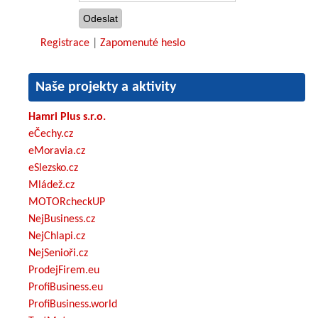
Registrace
|
Zapomenuté heslo
Naše projekty a aktivity
Hamri Plus s.r.o.
eČechy.cz
eMoravia.cz
eSlezsko.cz
Mládež.cz
MOTORcheckUP
NejBusiness.cz
NejChlapi.cz
NejSenioři.cz
ProdejFirem.eu
ProfiBusiness.eu
ProfiBusiness.world