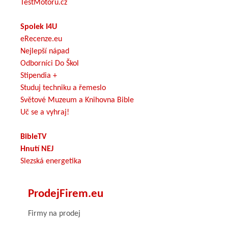
TestMotoru.cz
Spolek I4U
eRecenze.eu
Nejlepší nápad
Odborníci Do Škol
Stipendia +
Studuj techniku a řemeslo
Světové Muzeum a Knihovna Bible
Uč se a vyhraj!
BibleTV
Hnutí NEJ
Slezská energetika
ProdejFirem.eu
Firmy na prodej