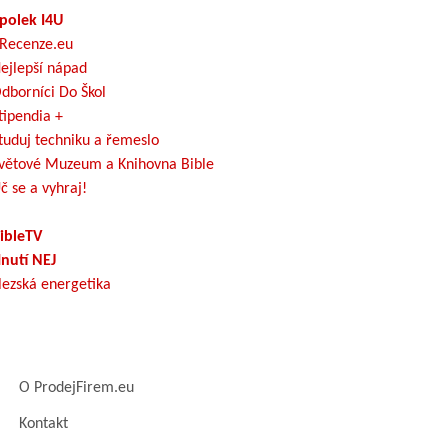
polek I4U
Recenze.eu
ejlepší nápad
dborníci Do Škol
tipendia +
tuduj techniku a řemeslo
větové Muzeum a Knihovna Bible
č se a vyhraj!
ibleTV
nutí NEJ
lezská energetika
O ProdejFirem.eu
Kontakt