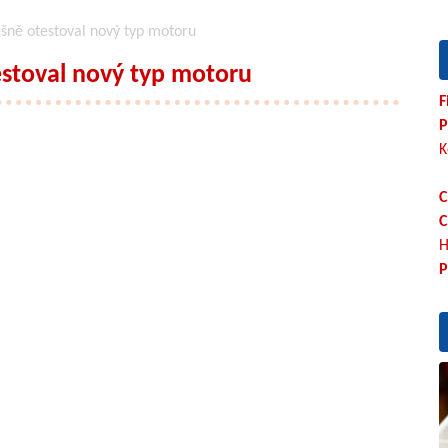
ěšně otestoval nový typ motoru
estoval nový typ motoru
F
P
K
C
C
H
P