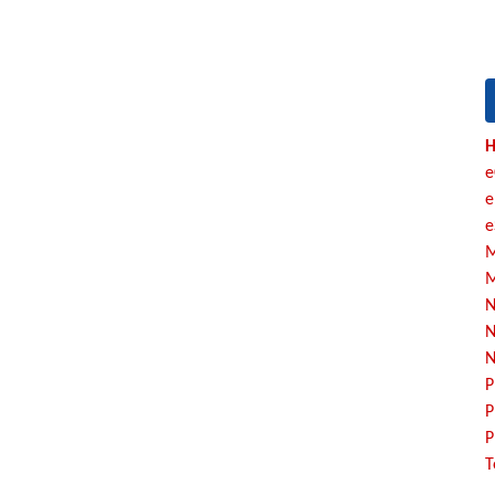
H
e
e
e
M
M
N
N
N
P
P
P
T