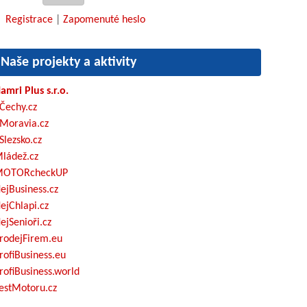
Registrace
|
Zapomenuté heslo
Naše projekty a aktivity
amri Plus s.r.o.
Čechy.cz
Moravia.cz
Slezsko.cz
ládež.cz
OTORcheckUP
ejBusiness.cz
ejChlapi.cz
ejSenioři.cz
rodejFirem.eu
rofiBusiness.eu
rofiBusiness.world
estMotoru.cz