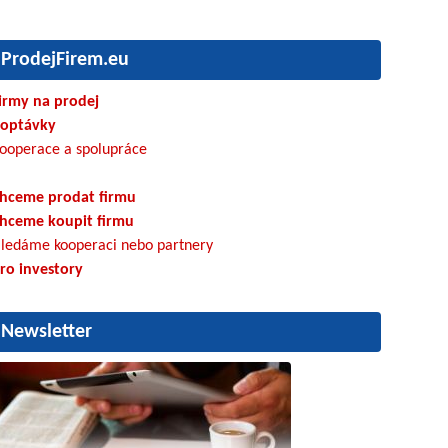
ProdejFirem.eu
irmy na prodej
optávky
ooperace a spolupráce
hceme prodat firmu
hceme koupit firmu
ledáme kooperaci nebo partnery
ro investory
Newsletter