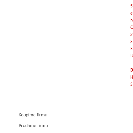
S
e
N
O
S
S
S
U
B
H
S
Koupíme firmu
Prodáme firmu