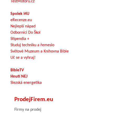
TestMotoru.cz
Spolek I4U
eRecenze.eu
Nejlepší nápad
Odborníci Do Škol
Stipendia +
Studuj techniku a řemeslo
Světové Muzeum a Knihovna Bible
Uč se a vyhraj!
BibleTV
Hnutí NEJ
Slezská energetika
ProdejFirem.eu
Firmy na prodej