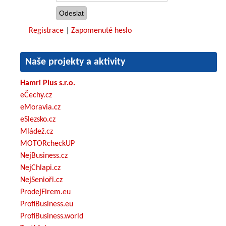
Registrace
|
Zapomenuté heslo
Naše projekty a aktivity
Hamri Plus s.r.o.
eČechy.cz
eMoravia.cz
eSlezsko.cz
Mládež.cz
MOTORcheckUP
NejBusiness.cz
NejChlapi.cz
NejSenioři.cz
ProdejFirem.eu
ProfiBusiness.eu
ProfiBusiness.world