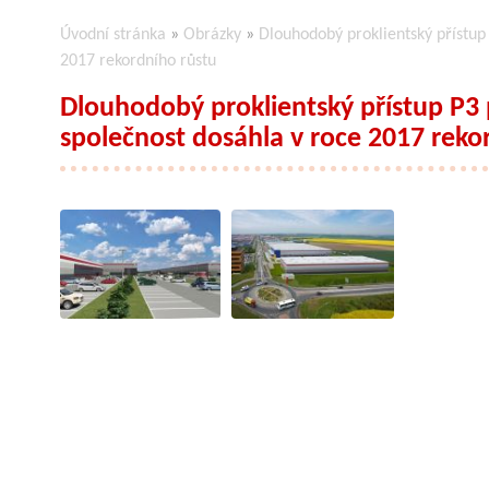
Úvodní stránka
»
Obrázky
»
Dlouhodobý proklientský přístup 
2017 rekordního růstu
Dlouhodobý proklientský přístup P3 
společnost dosáhla v roce 2017 reko