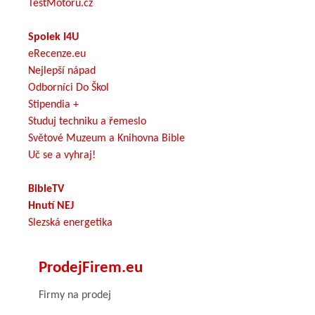
TestMotoru.cz
Spolek I4U
eRecenze.eu
Nejlepší nápad
Odborníci Do Škol
Stipendia +
Studuj techniku a řemeslo
Světové Muzeum a Knihovna Bible
Uč se a vyhraj!
BibleTV
Hnutí NEJ
Slezská energetika
ProdejFirem.eu
Firmy na prodej