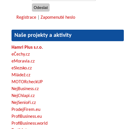
Registrace
|
Zapomenuté heslo
Naše projekty a aktivity
Hamri Plus s.r.o.
eČechy.cz
eMoravia.cz
eSlezsko.cz
Mládež.cz
MOTORcheckUP
NejBusiness.cz
NejChlapi.cz
NejSenioři.cz
ProdejFirem.eu
ProfiBusiness.eu
ProfiBusiness.world