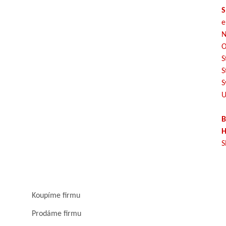
S
e
N
O
S
S
S
U
B
H
S
Koupíme firmu
Prodáme firmu