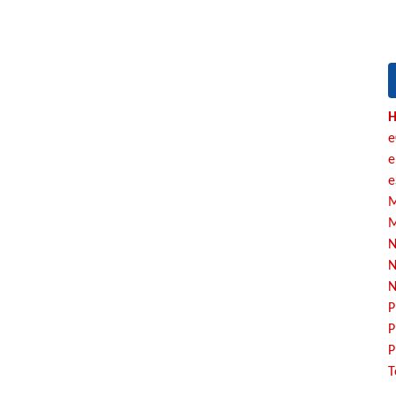
H
e
e
e
M
M
N
N
N
P
P
P
T