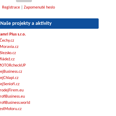
Registrace
|
Zapomenuté heslo
Naše projekty a aktivity
amri Plus s.r.o.
Čechy.cz
Moravia.cz
Slezsko.cz
ládež.cz
OTORcheckUP
ejBusiness.cz
ejChlapi.cz
ejSenioři.cz
rodejFirem.eu
rofiBusiness.eu
rofiBusiness.world
estMotoru.cz