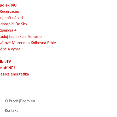
polek I4U
Recenze.eu
ejlepší nápad
dborníci Do Škol
tipendia +
tuduj techniku a řemeslo
větové Muzeum a Knihovna Bible
č se a vyhraj!
ibleTV
nutí NEJ
lezská energetika
O ProdejFirem.eu
Kontakt