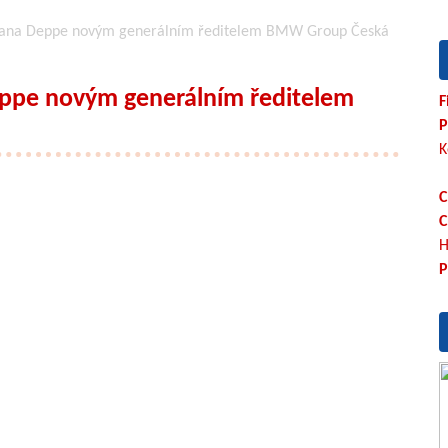
ana Deppe novým generálním ředitelem BMW Group Česká
pe novým generálním ředitelem
F
P
K
C
C
H
P