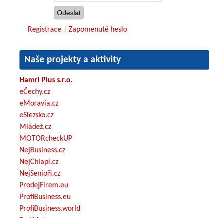
Registrace
|
Zapomenuté heslo
Naše projekty a aktivity
Hamri Plus s.r.o.
eČechy.cz
eMoravia.cz
eSlezsko.cz
Mládež.cz
MOTORcheckUP
NejBusiness.cz
NejChlapi.cz
NejSenioři.cz
ProdejFirem.eu
ProfiBusiness.eu
ProfiBusiness.world