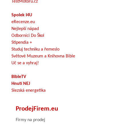
TestMotoru.cz
Spolek I4U
eRecenze.eu
Nejlepší nápad
Odborníci Do Škol
Stipendia +
Studuj techniku a řemeslo
Světové Muzeum a Knihovna Bible
Uč se a vyhraj!
BibleTV
Hnutí NEJ
Slezská energetika
ProdejFirem.eu
Firmy na prodej