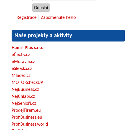
Registrace
|
Zapomenuté heslo
Naše projekty a aktivity
Hamri Plus s.r.o.
eČechy.cz
eMoravia.cz
eSlezsko.cz
Mládež.cz
MOTORcheckUP
NejBusiness.cz
NejChlapi.cz
NejSenioři.cz
ProdejFirem.eu
ProfiBusiness.eu
ProfiBusiness.world