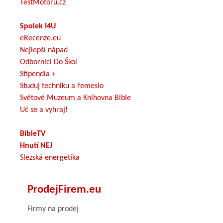
TestMotoru.cz
Spolek I4U
eRecenze.eu
Nejlepší nápad
Odborníci Do Škol
Stipendia +
Studuj techniku a řemeslo
Světové Muzeum a Knihovna Bible
Uč se a vyhraj!
BibleTV
Hnutí NEJ
Slezská energetika
ProdejFirem.eu
Firmy na prodej