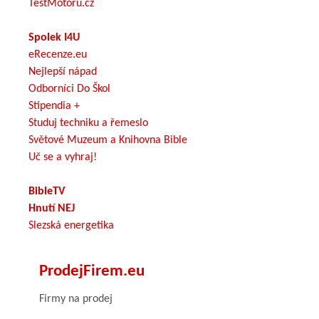
TestMotoru.cz
Spolek I4U
eRecenze.eu
Nejlepší nápad
Odborníci Do Škol
Stipendia +
Studuj techniku a řemeslo
Světové Muzeum a Knihovna Bible
Uč se a vyhraj!
BibleTV
Hnutí NEJ
Slezská energetika
ProdejFirem.eu
Firmy na prodej