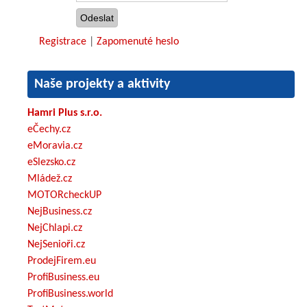
Registrace
|
Zapomenuté heslo
Naše projekty a aktivity
Hamri Plus s.r.o.
eČechy.cz
eMoravia.cz
eSlezsko.cz
Mládež.cz
MOTORcheckUP
NejBusiness.cz
NejChlapi.cz
NejSenioři.cz
ProdejFirem.eu
ProfiBusiness.eu
ProfiBusiness.world