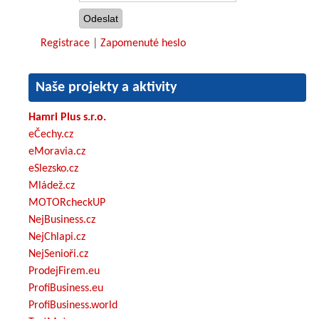
Registrace
|
Zapomenuté heslo
Naše projekty a aktivity
Hamri Plus s.r.o.
eČechy.cz
eMoravia.cz
eSlezsko.cz
Mládež.cz
MOTORcheckUP
NejBusiness.cz
NejChlapi.cz
NejSenioři.cz
ProdejFirem.eu
ProfiBusiness.eu
ProfiBusiness.world