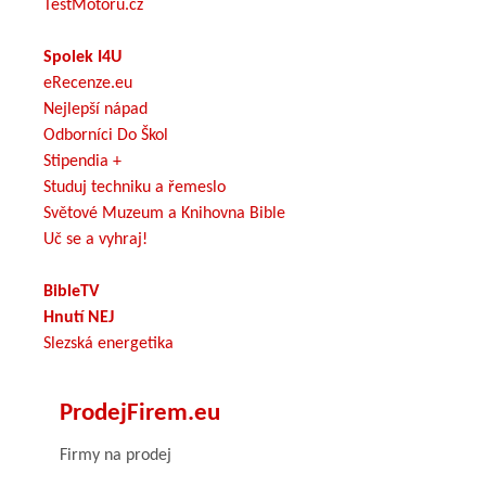
TestMotoru.cz
Spolek I4U
eRecenze.eu
Nejlepší nápad
Odborníci Do Škol
Stipendia +
Studuj techniku a řemeslo
Světové Muzeum a Knihovna Bible
Uč se a vyhraj!
BibleTV
Hnutí NEJ
Slezská energetika
ProdejFirem.eu
Firmy na prodej