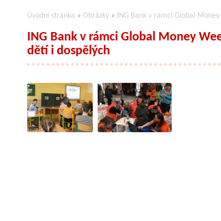
Úvodní stránka
»
Obrázky
»
ING Bank v rámci Global Money W
ING Bank v rámci Global Money Week
dětí i dospělých